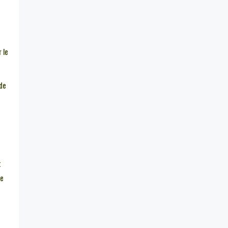
e
 le
 de
t
ne