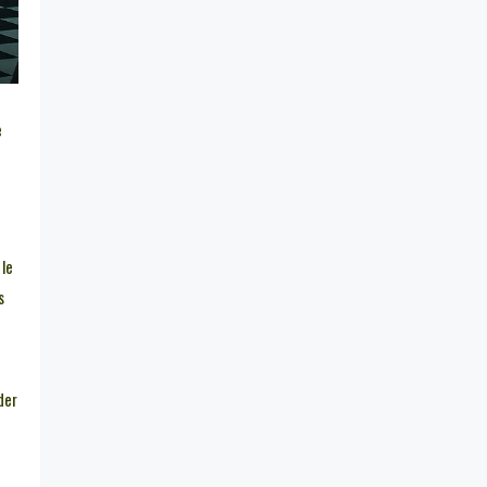
e
le
s
der