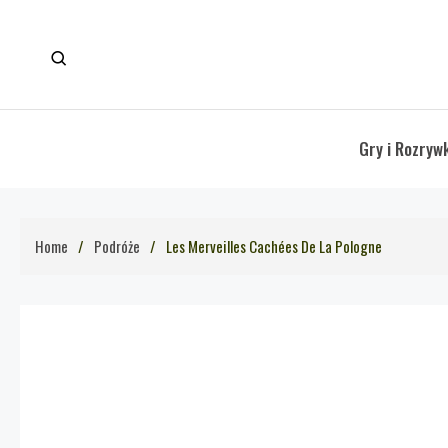
Skip
to
content
Gry i Rozryw
Home
Podróże
Les Merveilles Cachées De La Pologne