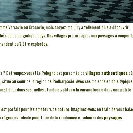
mme Varsovie ou Cracovie, mais croyez-moi, il y a tellement plus à découvrir !
chés
de ce magnifique pays. Des villages pittoresques aux paysages à couper l
andent qu’à être explorées.
es ? Détrompez-vous ! La Pologne est parsemée de
villages authentiques
où 
w
, situé au cœur de la région de Podkarpacie. Avec ses maisons en bois typique
rez flâner dans ses ruelles et même goûter à la cuisine locale dans une petite
t est parfait pour les amateurs de nature. Imaginez-vous en train de vous bala
région est idéale pour faire de la randonnée et admirer des
paysages