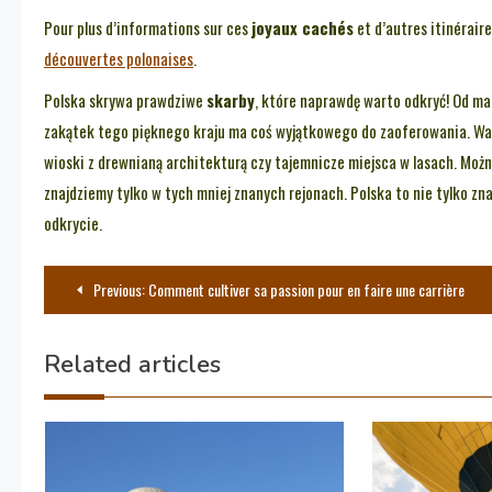
Pour plus d’informations sur ces
joyaux cachés
et d’autres itinéraire
découvertes polonaises
.
Polska skrywa prawdziwe
skarby
, które naprawdę warto odkryć! Od m
zakątek tego pięknego kraju ma coś wyjątkowego do zaoferowania. War
wioski z drewnianą architekturą czy tajemnicze miejsca w lasach. Moż
znajdziemy tylko w tych mniej znanych rejonach. Polska to nie tylko z
odkrycie.
Nawigacja
Previous:
Comment cultiver sa passion pour en faire une carrière
wpisu
Related articles