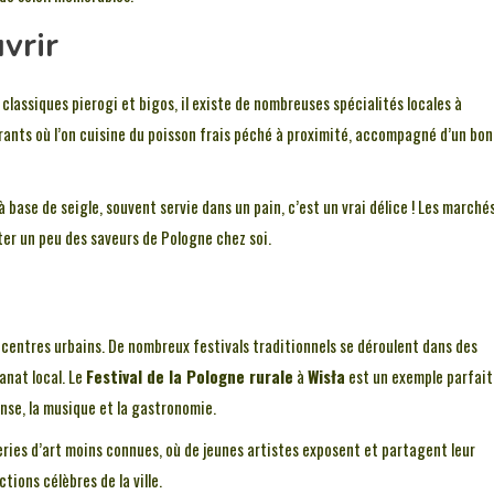
vrir
 classiques pierogi et bigos, il existe de nombreuses spécialités locales à
urants où l’on cuisine du poisson frais péché à proximité, accompagné d’un bon
à base de seigle, souvent servie dans un pain, c’est un vrai délice ! Les marché
ter un peu des saveurs de Pologne chez soi.
centres urbains. De nombreux festivals traditionnels se déroulent dans des
sanat local. Le
Festival de la Pologne rurale
à
Wisła
est un exemple parfait
anse, la musique et la gastronomie.
eries d’art moins connues, où de jeunes artistes exposent et partagent leur
tions célèbres de la ville.