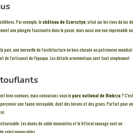
nus
célèbres. Par exemple, le
château de Czorsztyn
, situé sur les rives du lac d
ement une plongée fascinante dans le passé, mais aussi une vue imprenable sur
 la paix, une merveille de l’architecture en bois classée au patrimoine mondial
et de l’artisanat de l’époque. Les détails ornementaux sont tout simplement
touflants
ont bien connues, mais connaissez-vous le
parc national de Biebrza
? C’es
apercevoir une faune incroyable, dont des hérons et des grues. Parfait pour u
el.
ntournable. Les dunes de sable mouvantes et le littoral sauvage sont un
de soleil mémorables.