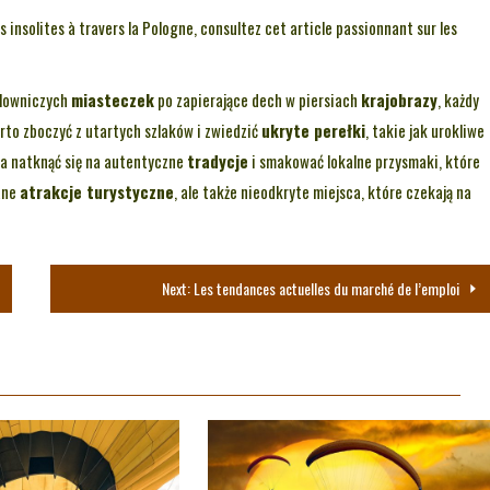
s insolites à travers la Pologne, consultez cet article passionnant sur les
alowniczych
miasteczek
po zapierające dech w piersiach
krajobrazy
, każdy
to zboczyć z utartych szlaków i zwiedzić
ukryte perełki
, takie jak urokliwe
na natknąć się na autentyczne
tradycje
i smakować lokalne przysmaki, które
nane
atrakcje turystyczne
, ale także nieodkryte miejsca, które czekają na
Next:
Les tendances actuelles du marché de l’emploi