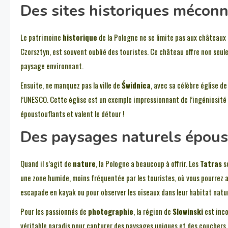
Des sites historiques mécon
Le patrimoine
historique
de la Pologne ne se limite pas aux châteaux 
Czorsztyn, est souvent oublié des touristes. Ce château offre non seul
paysage environnant.
Ensuite, ne manquez pas la ville de
Świdnica
, avec sa célèbre église de
l’UNESCO. Cette église est un exemple impressionnant de l’ingéniosité 
époustouflants et valent le détour !
Des paysages naturels épous
Quand il s’agit de
nature
, la Pologne a beaucoup à offrir. Les
Tatras
s
une zone humide, moins fréquentée par les touristes, où vous pourrez 
escapade en kayak ou pour observer les oiseaux dans leur habitat natur
Pour les passionnés de
photographie
, la région de
Slowinski
est inco
véritable paradis pour capturer des paysages uniques et des couchers 