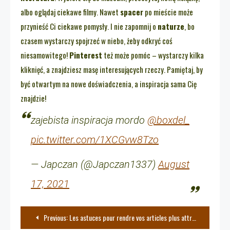
albo oglądaj ciekawe filmy. Nawet
spacer
po mieście może
przynieść Ci ciekawe pomysły. I nie zapomnij o
naturze
, bo
czasem wystarczy spojrzeć w niebo, żeby odkryć coś
niesamowitego!
Pinterest
też może pomóc – wystarczy kilka
kliknięć, a znajdziesz masę interesujących rzeczy. Pamiętaj, by
być otwartym na nowe doświadczenia, a inspiracja sama Cię
znajdzie!
zajebista inspiracja mordo
@boxdel_
pic.twitter.com/1XCGvw8Tzo
— Japczan (@Japczan1337)
August
17, 2021
Nawigacja
Previous:
Les astuces pour rendre vos articles plus attractifs