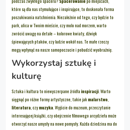
podczas zwykłego spaceru?
Spacerowanie
po miejscach,
które są dla nas stymulujące i inspirujące, to doskonała forma
poszukiwania natchnienia. Niezależnie od tego, czy będzie to
park, ulica w Twoim mieście, czy molo nad morzem, warto
zwrócić uwagę na detale – kolorowe kwiaty, dźwięk
śpiewających ptaków, czy ludzie wokół nas. Te małe rzeczy
mogą wpłynąć na nasze samopoczucie i pobudzić wyobraźnię.
Wykorzystaj sztukę i
kulturę
Sztuka i kultura to niewyczerpane źródła
inspiracji
. Warto
sięgnąć po różne formy artystyczne, takie jak
malarstwo
,
literatura
, czy
muzyka
. Wyjście do muzeum, przeczytanie
interesującej książki, czy obejrzenie filmowego arcydzieła może
otworzyć nasze umysły na nowe pomysły. Każda dziedzina ma do