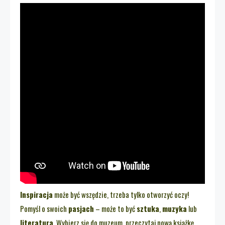
Inspiracja
może być wszędzie, trzeba tylko otworzyć oczy!
Pomyśl o swoich
pasjach
– może to być
sztuka
,
muzyka
lub
literatura
. Wybierz się do muzeum, przeczytaj nową książkę,