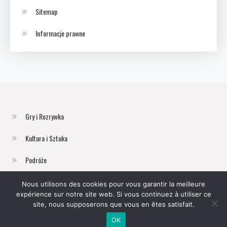
Sitemap
Informacje prawne
Gry i Rozrywka
Kultura i Sztuka
Podróże
Technologia
Nous utilisons des cookies pour vous garantir la meilleure
expérience sur notre site web. Si vous continuez à utiliser ce
Zdrowie i Uroda
site, nous supposerons que vous en êtes satisfait.
OK