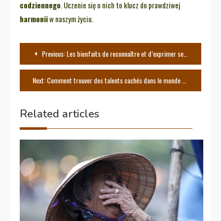
codziennego
. Uczenie się o nich to klucz do prawdziwej
harmonii
w naszym życiu.
Nawigacja
Previous:
Les bienfaits de reconnaître et d’exprimer ses émotions
wpisu
Next:
Comment trouver des talents cachés dans le monde de l’art
Related articles